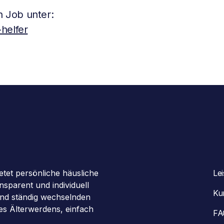
 Job unter:
helfer
etet persönliche häusliche
Le
sparent und individuell
Ku
 und ständig wechselnden
des Älterwerdens, einfach
FA