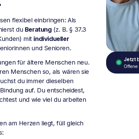
?
en flexibel einbringen: Als
nierst du
Beratung
(z. B. § 37.3
Kunden) mit
individueller
eniorinnen und Senioren.
Jetzt
ungen für ältere Menschen neu.
Offene 
eren Menschen so, als wären sie
suchst du immer dieselben
 Bindung auf. Du entscheidest,
test und wie viel du arbeiten
 am Herzen liegt, füll gleich
s: