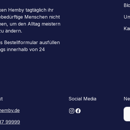
Bl
en Hemby tagtäglich ihr
gebedürftige Menschen nicht
Un
chen, um den Alltag meistern
Ka
zu ändern.
as Bestellformular ausfüllen
ags innerhalb von 24
kt
Social Media
Ne
hemby.de
37 99999