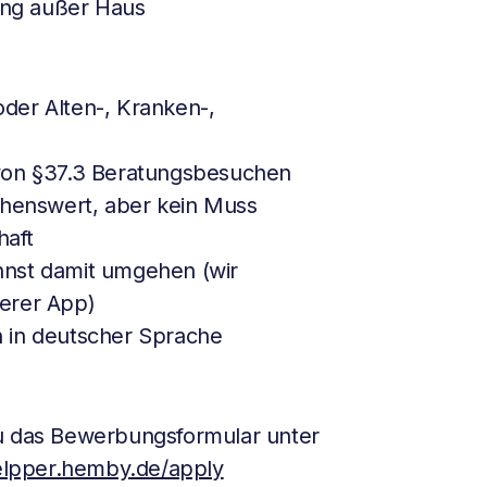
tung außer Haus
 oder Alten-, Kranken-,
 von §37.3 Beratungsbesuchen
enswert, aber kein Muss
haft
nnst damit umgehen (wir
erer App)
 in deutscher Sprache
du das Bewerbungsformular unter
helpper.hemby.de/apply