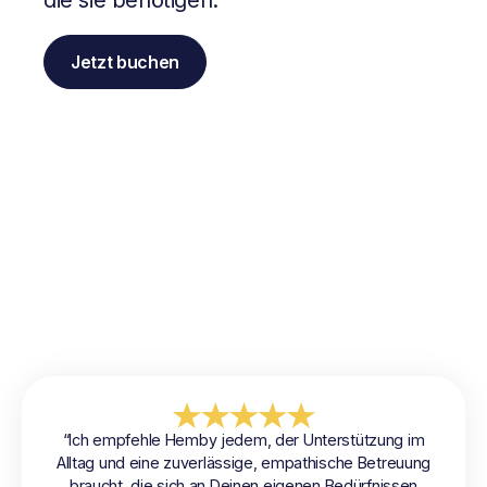
die sie benötigen.
Jetzt buchen
“Ich empfehle Hemby jedem, der Unterstützung im
"
Alltag und eine zuverlässige, empathische Betreuung
bek
braucht, die sich an Deinen eigenen Bedürfnissen
Wohn