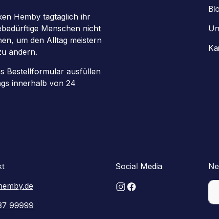
Bl
en Hemby tagtäglich ihr
gebedürftige Menschen nicht
Un
chen, um den Alltag meistern
Ka
zu ändern.
as Bestellformular ausfüllen
ags innerhalb von 24
kt
Social Media
Ne
hemby.de
37 99999