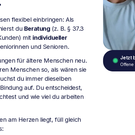
?
en flexibel einbringen: Als
nierst du
Beratung
(z. B. § 37.3
Kunden) mit
individueller
eniorinnen und Senioren.
Jetzt
ungen für ältere Menschen neu.
Offene 
eren Menschen so, als wären sie
suchst du immer dieselben
 Bindung auf. Du entscheidest,
test und wie viel du arbeiten
 am Herzen liegt, füll gleich
s: