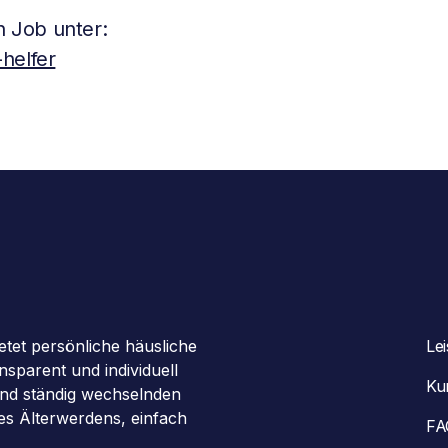
 Job unter:
helfer
etet persönliche häusliche
Le
sparent und individuell
Ku
 und ständig wechselnden
des Älterwerdens, einfach
FA