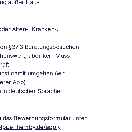
tung außer Haus
 oder Alten-, Kranken-,
 von §37.3 Beratungsbesuchen
enswert, aber kein Muss
haft
nnst damit umgehen (wir
erer App)
 in deutscher Sprache
du das Bewerbungsformular unter
helpper.hemby.de/apply