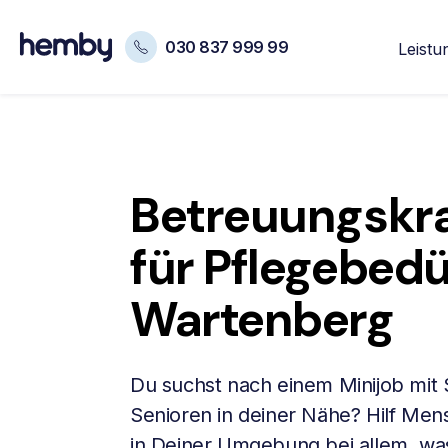
030 837 999 99
Leistu
Betreuungskra
für Pflegebedü
Wartenberg
Du suchst nach einem Minijob mit
Senioren in deiner Nähe? Hilf Me
in Deiner Umgebung bei allem, was 