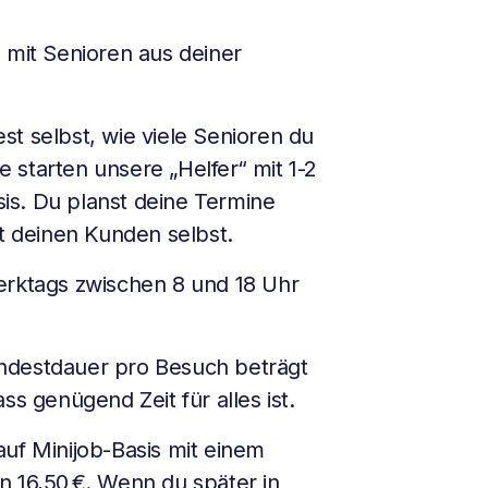
 mit Senioren aus deiner
t selbst, wie viele Senioren du
 starten unsere „Helfer“ mit 1-2
is. Du planst deine Termine
it deinen Kunden selbst.
erktags zwischen 8 und 18 Uhr
destdauer pro Besuch beträgt
ss genügend Zeit für alles ist.
uf Minijob-Basis mit einem
n 16,50 €. Wenn du später in