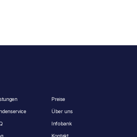
istungen
Preise
ndenservice
Über uns
Q
Infobank
og
Kontakt