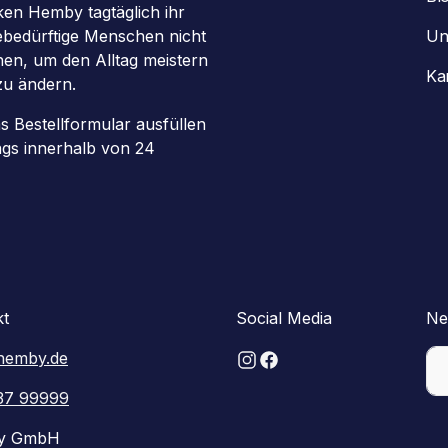
en Hemby tagtäglich ihr
gebedürftige Menschen nicht
Un
chen, um den Alltag meistern
Ka
zu ändern.
as Bestellformular ausfüllen
ags innerhalb von 24
kt
Social Media
Ne
hemby.de
37 99999
y GmbH