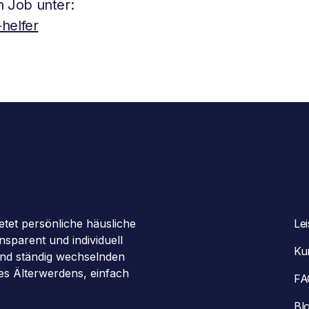
 Job unter:
helfer
etet persönliche häusliche
Le
sparent und individuell
Ku
 und ständig wechselnden
des Älterwerdens, einfach
FA
Bl