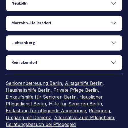
Neukölln
Marzahn-Hellersdorf
Lichtenberg
Reinickendorf
Seniorenbetreuung Berlin,
Alltagshilfe Berlin
,
Haushaltshilfe Berlin
,
Private Pflege Berlin
,
Einkaufshilfe für Senioren Berlin
,
Häuslicher
Pflegedienst Berlin
,
Hilfe für Senioren Berlin
,
Entlastung für pflegende Angehörige
,
Reinigung
,
Umgang mit Demenz
,
Alternative Zum Pflegeheim
,
Beratungsbesuch bei Pflegegeld