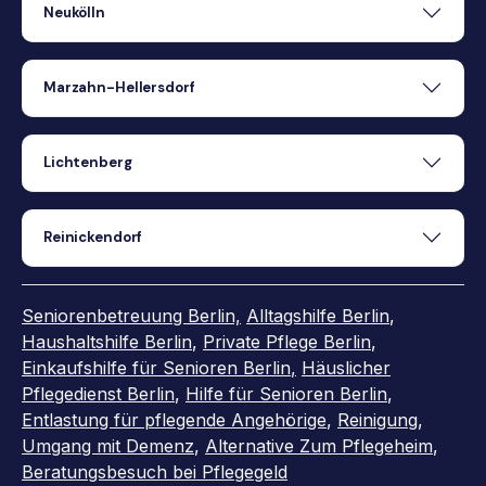
Neukölln
Marzahn-Hellersdorf
Lichtenberg
Reinickendorf
Seniorenbetreuung Berlin,
Alltagshilfe Berlin
,
Haushaltshilfe Berlin
,
Private Pflege Berlin
,
Einkaufshilfe für Senioren Berlin
,
Häuslicher
Pflegedienst Berlin
,
Hilfe für Senioren Berlin
,
Entlastung für pflegende Angehörige
,
Reinigung
,
Umgang mit Demenz
,
Alternative Zum Pflegeheim
,
Beratungsbesuch bei Pflegegeld