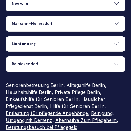
Neukölln
Marzahn-Hellersdorf
Lichtenberg
Reinickendorf
Seniorenbetreuung Berlin,
Alltagshilfe Berlin
,
Haushaltshilfe Berlin
,
Private Pflege Berlin
,
Einkaufshilfe für Senioren Berlin
,
Häuslicher
Pflegedienst Berlin
,
Hilfe für Senioren Berlin
,
Entlastung für pflegende Angehörige
,
Reinigung
,
Umgang mit Demenz
,
Alternative Zum Pflegeheim
,
Beratungsbesuch bei Pflegegeld