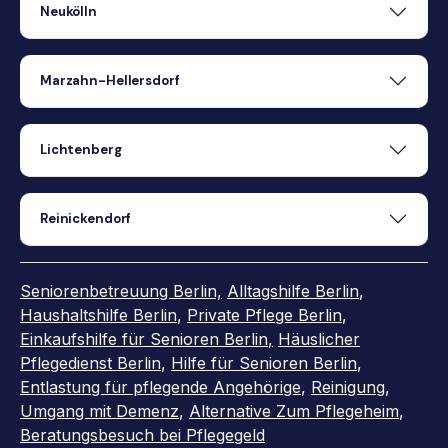
Neukölln
Marzahn-Hellersdorf
Lichtenberg
Reinickendorf
Seniorenbetreuung Berlin,
Alltagshilfe Berlin
,
Haushaltshilfe Berlin
,
Private Pflege Berlin
,
Einkaufshilfe für Senioren Berlin
,
Häuslicher
Pflegedienst Berlin
,
Hilfe für Senioren Berlin
,
Entlastung für pflegende Angehörige
,
Reinigung
,
Umgang mit Demenz
,
Alternative Zum Pflegeheim
,
Beratungsbesuch bei Pflegegeld