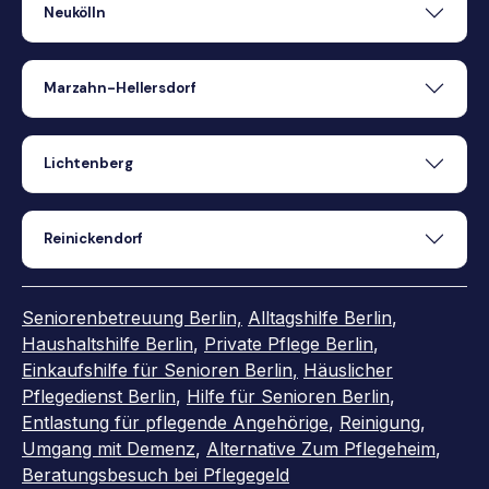
Neukölln
Marzahn-Hellersdorf
Lichtenberg
Reinickendorf
Seniorenbetreuung Berlin,
Alltagshilfe Berlin
,
Haushaltshilfe Berlin
,
Private Pflege Berlin
,
Einkaufshilfe für Senioren Berlin
,
Häuslicher
Pflegedienst Berlin
,
Hilfe für Senioren Berlin
,
Entlastung für pflegende Angehörige
,
Reinigung
,
Umgang mit Demenz
,
Alternative Zum Pflegeheim
,
Beratungsbesuch bei Pflegegeld