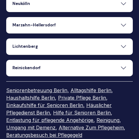
Neukölln
Marzahn-Hellersdorf
Lichtenberg
Reinickendorf
Seniorenbetreuung Berlin,
Alltagshilfe Berlin
,
Haushaltshilfe Berlin
,
Private Pflege Berlin
,
Einkaufshilfe für Senioren Berlin
,
Häuslicher
Pflegedienst Berlin
,
Hilfe für Senioren Berlin
,
Entlastung für pflegende Angehörige
,
Reinigung
,
Umgang mit Demenz
,
Alternative Zum Pflegeheim
,
Beratungsbesuch bei Pflegegeld