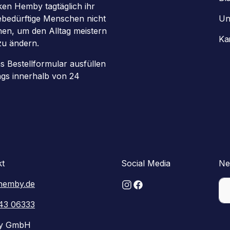
en Hemby tagtäglich ihr
gebedürftige Menschen nicht
Un
chen, um den Alltag meistern
Ka
zu ändern.
as Bestellformular ausfüllen
ags innerhalb von 24
kt
Social Media
Ne
hemby.de
43 06333
y GmbH