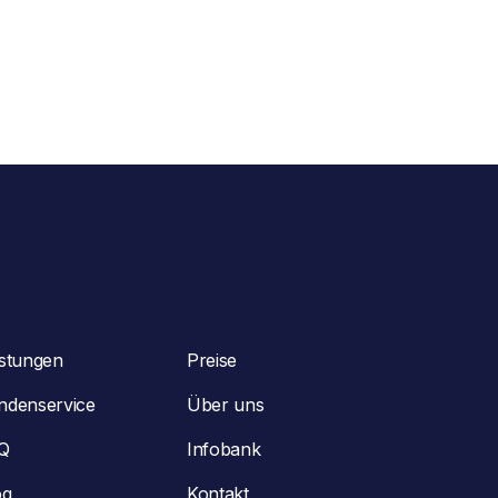
istungen
Preise
ndenservice
Über uns
Q
Infobank
og
Kontakt