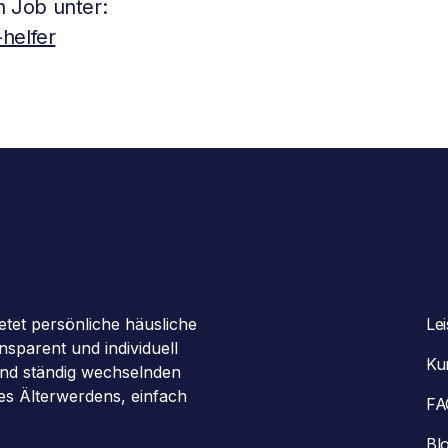
 Job unter:
helfer
etet persönliche häusliche
Le
sparent und individuell
Ku
 und ständig wechselnden
des Älterwerdens, einfach
FA
Bl