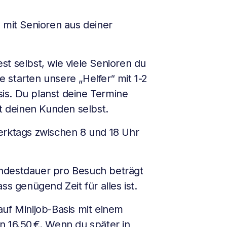
 mit Senioren aus deiner
t selbst, wie viele Senioren du
 starten unsere „Helfer“ mit 1-2
is. Du planst deine Termine
it deinen Kunden selbst.
erktags zwischen 8 und 18 Uhr
destdauer pro Besuch beträgt
ss genügend Zeit für alles ist.
uf Minijob-Basis mit einem
n 16,50 €. Wenn du später in