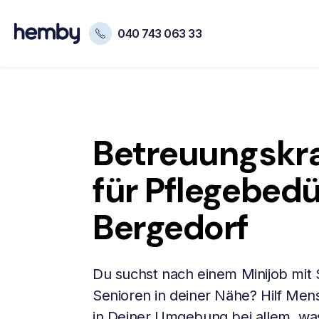
040 743 063 33
Betreuungskra
für Pflegebedü
Bergedorf
Du suchst nach einem Minijob mit
Senioren in deiner Nähe? Hilf Me
in Deiner Umgebung bei allem, was 