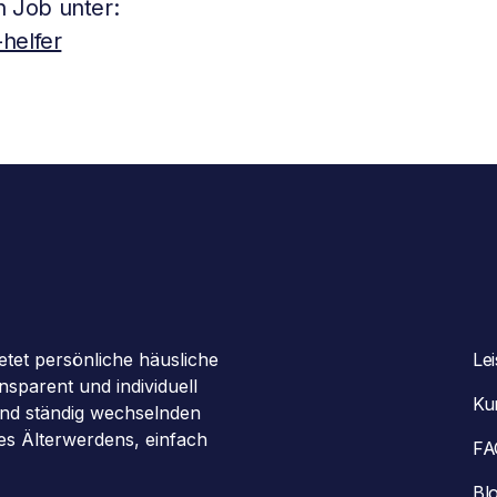
 Job unter:
helfer
etet persönliche häusliche
Le
sparent und individuell
Ku
 und ständig wechselnden
des Älterwerdens, einfach
FA
Bl