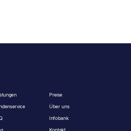
istungen
Preise
ndenservice
Über uns
Q
Infobank
og
Kontakt