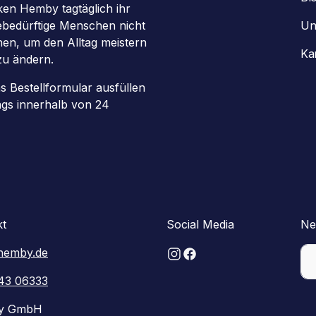
en Hemby tagtäglich ihr
gebedürftige Menschen nicht
Un
chen, um den Alltag meistern
Ka
zu ändern.
as Bestellformular ausfüllen
ags innerhalb von 24
kt
Social Media
Ne
hemby.de
43 06333
y GmbH