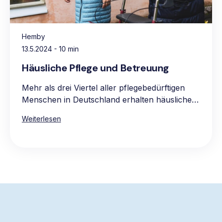
Hemby
13.5.2024
- 10 min
Häusliche Pflege und Betreuung
Mehr als drei Viertel aller pflegebedürftigen
Menschen in Deutschland erhalten häusliche
Pflege, vorwiegend in den eigenen vier
Weiterlesen
Wänden. Die Hauptgründe für die Präferenz
für häusliche Pflege sind das vertraute und
komfortable Umfeld, die Möglichkeit, gewohnte
Routinen beizubehalten, sowie die Nähe zur
Familie und zum bekannten sozialen Umkreis.
Die Pflege zu Hause ist oft auch die
wirtschaftlichere Wahl, da stationäre Pflege in
der Regel teurer ist.