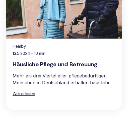
Hemby
13.5.2024
- 10 min
Häusliche Pflege und Betreuung
Mehr als drei Viertel aller pflegebedürftigen
Menschen in Deutschland erhalten häusliche
Pflege, vorwiegend in den eigenen vier
Weiterlesen
Wänden. Die Hauptgründe für die Präferenz
für häusliche Pflege sind das vertraute und
komfortable Umfeld, die Möglichkeit, gewohnte
Routinen beizubehalten, sowie die Nähe zur
Familie und zum bekannten sozialen Umkreis.