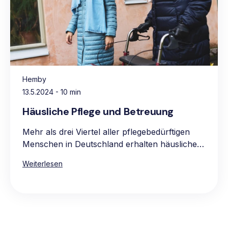
Hemby
13.5.2024
- 10 min
Häusliche Pflege und Betreuung
Mehr als drei Viertel aller pflegebedürftigen
Menschen in Deutschland erhalten häusliche
Pflege, vorwiegend in den eigenen vier
Weiterlesen
Wänden. Die Hauptgründe für die Präferenz
für häusliche Pflege sind das vertraute und
komfortable Umfeld, die Möglichkeit, gewohnte
Routinen beizubehalten, sowie die Nähe zur
Familie und zum bekannten sozialen Umkreis.