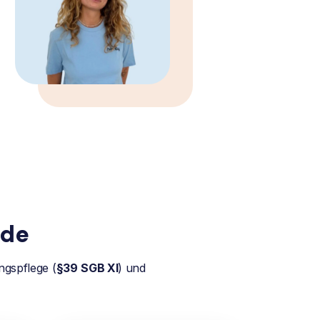
lde
ngspflege (
§39
SGB XI
) und