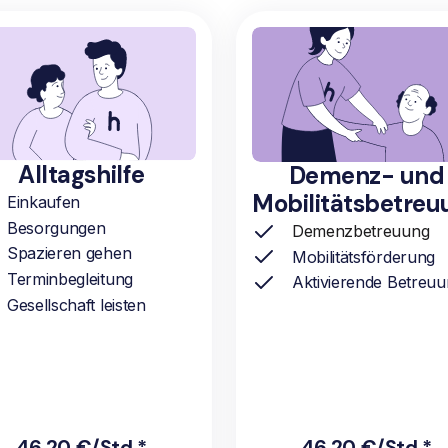
Alltagshilfe
Demenz- und
Mobilitätsbetreu
Einkaufen
Besorgungen
Demenzbetreuung
Spazieren gehen
Mobilitätsförderung
Terminbegleitung
Aktivierende Betreu
Gesellschaft leisten
46,20 €/Std.*
46,20 €/Std.*