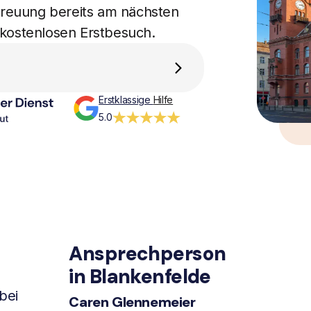
etreuung bereits am nächsten
 kostenlosen Erstbesuch.
Erstklassige
Hilfe
5.0
Ansprechperson
in Blankenfelde
bei
Caren Glennemeier