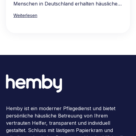
Menschen in Deutschland erhalten häusliche
Pflege, vorwiegend in den eigenen vier
Weiterlesen
Wänden. Die Hauptgründe für die Präferenz
für häusliche Pflege sind das vertraute und
komfortable Umfeld, die Möglichkeit, gewohnte
Routinen beizubehalten, sowie die Nähe zur
Familie und zum bekannten sozialen Umkreis.
Die Pflege zu Hause ist oft auch die
wirtschaftlichere Wahl, da stationäre Pflege in
der Regel teurer ist.
Hemby ist ein moderner Pflegedienst und bietet
persönliche häusliche Betreuung von Ihrem
vertrauten Helfer, transparent und individuell
gestaltet. Schluss mit lästigem Papierkram und