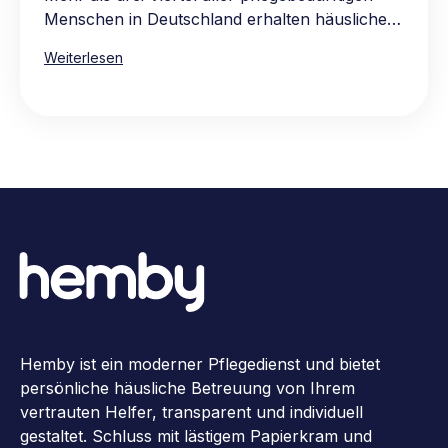
Menschen in Deutschland erhalten häusliche
Pflege, vorwiegend in den eigenen vier
Weiterlesen
Wänden. Die Hauptgründe für die Präferenz
für häusliche Pflege sind das vertraute und
komfortable Umfeld, die Möglichkeit, gewohnte
Routinen beizubehalten, sowie die Nähe zur
Familie und zum bekannten sozialen Umkreis.
Die Pflege zu Hause ist oft auch die
wirtschaftlichere Wahl, da stationäre Pflege in
der Regel teurer ist.
Hemby ist ein moderner Pflegedienst und bietet
persönliche häusliche Betreuung von Ihrem
vertrauten Helfer, transparent und individuell
gestaltet. Schluss mit lästigem Papierkram und