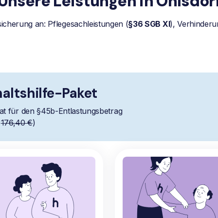
Unsere Leistungen in Ohlsdor
sicherung an: Pflegesachleistungen (
§36 SGB XI
), Verhinderu
altshilfe-Paket
at für den §45b-Entlastungsbetrag
t
176,40 €
)