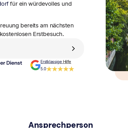
dorf
für ein würdevolles und
etreuung bereits am nächsten
 kostenlosen Erstbesuch.
Erstklassige
Hilfe
5.0
Ansprechperson