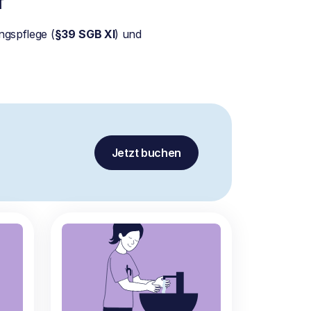
f
ngspflege (
§39
SGB XI
) und
Jetzt buchen