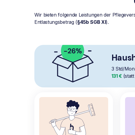
Wir bieten folgende Leistungen der Pflegever
Entlastungsbetrag (
§45b
SGB XI
).
Haush
3 Std/Mon
131 €
(stat