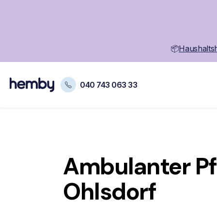
📦
Haushaltsh
040 743 063 33
Ambulanter Pf
Ohlsdorf