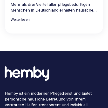
Mehr als drei Viertel aller pflegebedürftigen
Menschen in Deutschland erhalten häusliche
Pflege, vorwiegend in den eigenen vier
Weiterlesen
Wänden. Die Hauptgründe für die Präferenz
für häusliche Pflege sind das vertraute und
komfortable Umfeld, die Möglichkeit, gewohnte
Routinen beizubehalten, sowie die Nähe zur
Familie und zum bekannten sozialen Umkreis.
Die Pflege zu Hause ist oft auch die
wirtschaftlichere Wahl, da stationäre Pflege in
der Regel teurer ist.
Hemby ist ein moderner Pflegedienst und bietet
persönliche häusliche Betreuung von Ihrem
vertrauten Helfer, transparent und individuell