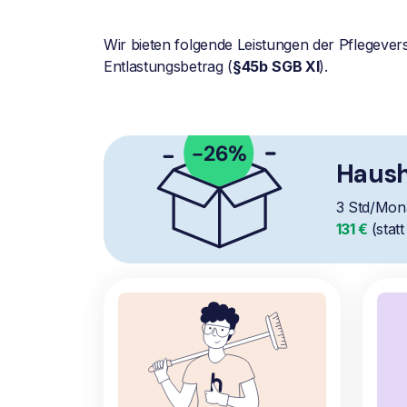
Wir bieten folgende Leistungen der Pflegever
Entlastungsbetrag (
§45b
SGB XI
).
Haush
3 Std/Mon
131 €
(stat