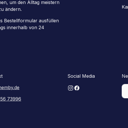
chen, um den Alltag meistern
Ka
zu ändern.
as Bestellformular ausfüllen
ags innerhalb von 24
kt
Social Media
Ne
hemby.de
956 73996