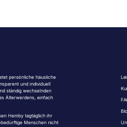
etet persönliche häusliche
Le
sparent und individuell
Ku
 und ständig wechselnden
des Älterwerdens, einfach
FA
Bl
en Hemby tagtäglich ihr
gebedürftige Menschen nicht
Un