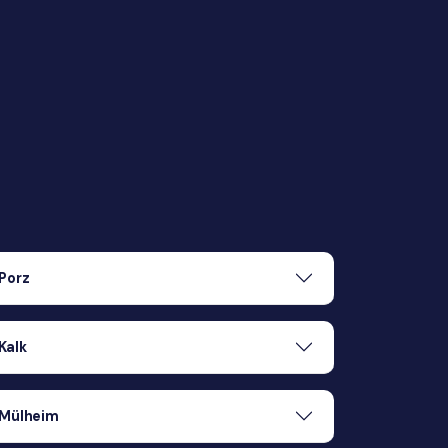
Porz
Kalk
Mülheim