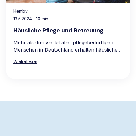
Hemby
13.5.2024
- 10 min
Häusliche Pflege und Betreuung
Mehr als drei Viertel aller pflegebedürftigen
Menschen in Deutschland erhalten häusliche
Pflege, vorwiegend in den eigenen vier
Weiterlesen
Wänden. Die Hauptgründe für die Präferenz
für häusliche Pflege sind das vertraute und
komfortable Umfeld, die Möglichkeit, gewohnte
Routinen beizubehalten, sowie die Nähe zur
Familie und zum bekannten sozialen Umkreis.
Die Pflege zu Hause ist oft auch die
wirtschaftlichere Wahl, da stationäre Pflege in
der Regel teurer ist.
Der schnellste Weg, um