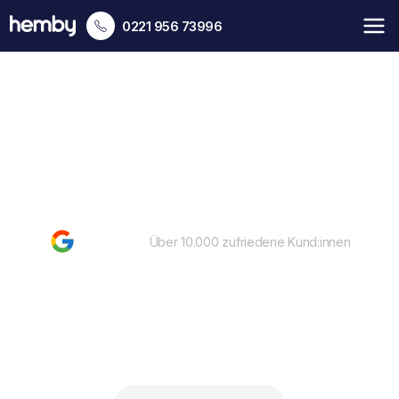
0221 956 73996
4.6
Über 10.000 zufriedene Kund:innen
Seniorenbetreuung in
Köln
Persönliche Unterstützung für ältere Menschen und
alle, die sie brauchen.