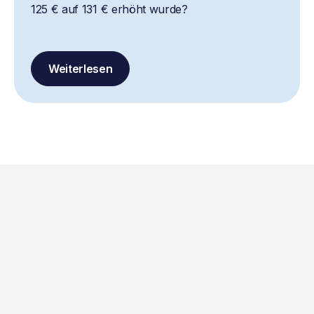
125 € auf 131 € erhöht wurde?
Weiterlesen
Finanzierung über die Pflegekasse
möglich
Ab Pflegegrad 1 ist eine direkte Abrechnung