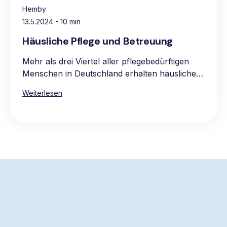
Hemby
13.5.2024
- 10 min
Häusliche Pflege und Betreuung
Mehr als drei Viertel aller pflegebedürftigen
Menschen in Deutschland erhalten häusliche
Pflege, vorwiegend in den eigenen vier
Weiterlesen
Wänden. Die Hauptgründe für die Präferenz
für häusliche Pflege sind das vertraute und
komfortable Umfeld, die Möglichkeit, gewohnte
Routinen beizubehalten, sowie die Nähe zur
Familie und zum bekannten sozialen Umkreis.
Die Pflege zu Hause ist oft auch die
wirtschaftlichere Wahl, da stationäre Pflege in
der Regel teurer ist.
Der schnellste Weg, um