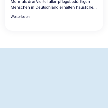
Mehr als drei Viertel aller pflegebedürftigen
Menschen in Deutschland erhalten häusliche
Pflege, vorwiegend in den eigenen vier
Weiterlesen
Wänden. Die Hauptgründe für die Präferenz
für häusliche Pflege sind das vertraute und
komfortable Umfeld, die Möglichkeit, gewohnte
Routinen beizubehalten, sowie die Nähe zur
Familie und zum bekannten sozialen Umkreis.
Die Pflege zu Hause ist oft auch die
wirtschaftlichere Wahl, da stationäre Pflege in
der Regel teurer ist.
Der schnellste Weg, um
Hilfe anzufordern
Teilen Sie uns Ihren Bedarf mit