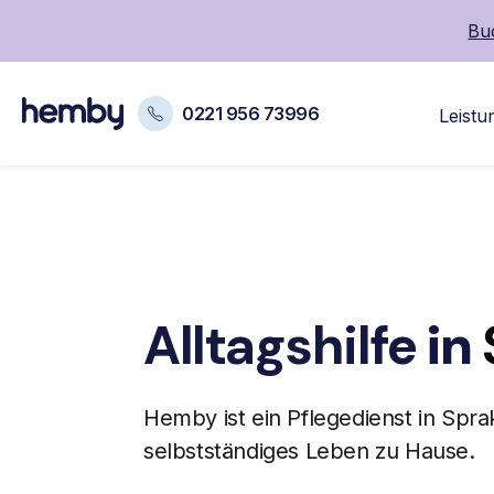
Buc
0221 956 73996
Leistu
Alltagshilfe
in
Hemby ist ein
Pflegedienst
in Spra
selbstständiges Leben zu Hause.