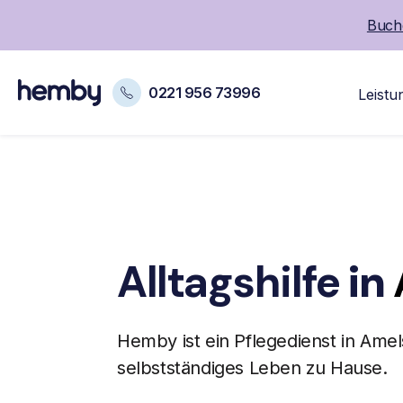
Buche
0221 956 73996
Leistu
Alltagshilfe
in
Hemby ist ein
Pflegedienst
in Amel
selbstständiges Leben zu Hause.