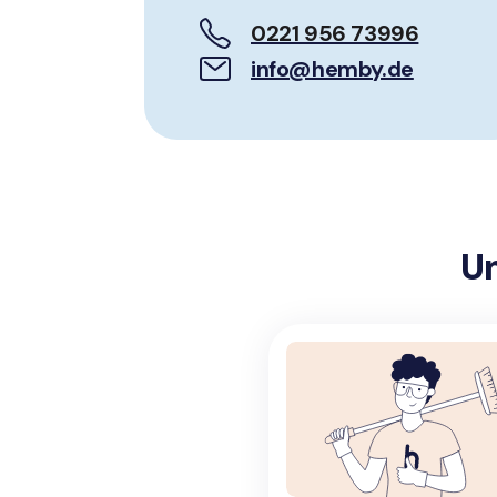
0221 956 73996
info@hemby.de
U