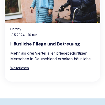
Hemby
13.5.2024
- 10 min
Häusliche Pflege und Betreuung
Mehr als drei Viertel aller pflegebedürftigen
Menschen in Deutschland erhalten häusliche
Pflege, vorwiegend in den eigenen vier
Weiterlesen
Wänden. Die Hauptgründe für die Präferenz
für häusliche Pflege sind das vertraute und
komfortable Umfeld, die Möglichkeit, gewohnte
Routinen beizubehalten, sowie die Nähe zur
Familie und zum bekannten sozialen Umkreis.
Die Pflege zu Hause ist oft auch die
wirtschaftlichere Wahl, da stationäre Pflege in