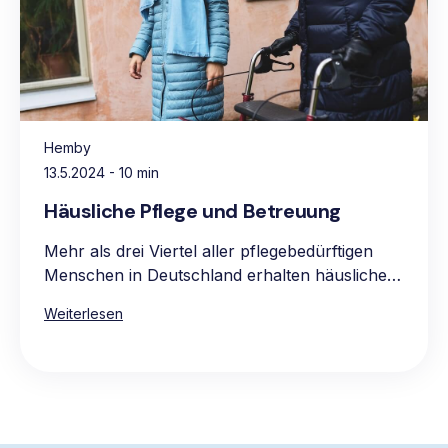
Hemby
13.5.2024
- 10 min
Häusliche Pflege und Betreuung
Mehr als drei Viertel aller pflegebedürftigen
Menschen in Deutschland erhalten häusliche
Pflege, vorwiegend in den eigenen vier
Weiterlesen
Wänden. Die Hauptgründe für die Präferenz
für häusliche Pflege sind das vertraute und
komfortable Umfeld, die Möglichkeit, gewohnte
Routinen beizubehalten, sowie die Nähe zur
Familie und zum bekannten sozialen Umkreis.
Die Pflege zu Hause ist oft auch die