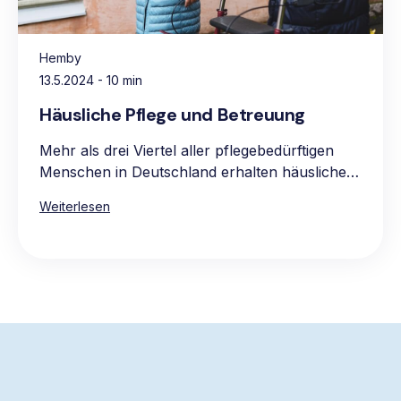
Hemby
13.5.2024
- 10 min
Häusliche Pflege und Betreuung
Mehr als drei Viertel aller pflegebedürftigen
Menschen in Deutschland erhalten häusliche
Pflege, vorwiegend in den eigenen vier
Weiterlesen
Wänden. Die Hauptgründe für die Präferenz
für häusliche Pflege sind das vertraute und
komfortable Umfeld, die Möglichkeit, gewohnte
Routinen beizubehalten, sowie die Nähe zur
Familie und zum bekannten sozialen Umkreis.
Die Pflege zu Hause ist oft auch die
wirtschaftlichere Wahl, da stationäre Pflege in
der Regel teurer ist.