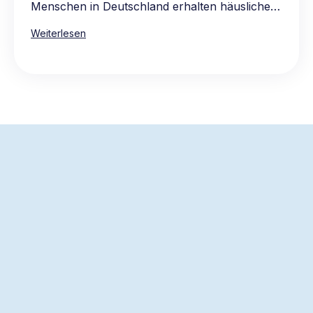
Menschen in Deutschland erhalten häusliche
Pflege, vorwiegend in den eigenen vier
Weiterlesen
Wänden. Die Hauptgründe für die Präferenz
für häusliche Pflege sind das vertraute und
komfortable Umfeld, die Möglichkeit, gewohnte
Routinen beizubehalten, sowie die Nähe zur
Familie und zum bekannten sozialen Umkreis.
Die Pflege zu Hause ist oft auch die
wirtschaftlichere Wahl, da stationäre Pflege in
der Regel teurer ist.
Der schnellste Weg, um
Hilfe anzufordern
Teilen Sie uns Ihren Bedarf mit