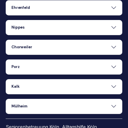
Ehrenfeld
Nippes
Chorweiler
Porz
Kalk
Mülheim
Seniorenbetreuung Köln,
Alltagshilfe Köln
,