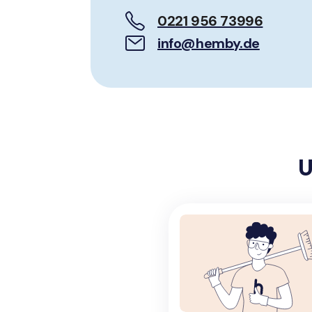
0221 956 73996
info@hemby.de
U