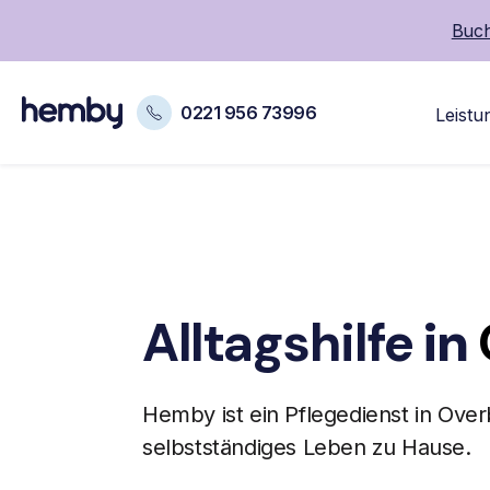
Buch
0221 956 73996
Leistu
Alltagshilfe
in
Hemby ist ein
Pflegedienst
in Over
selbstständiges Leben zu Hause.