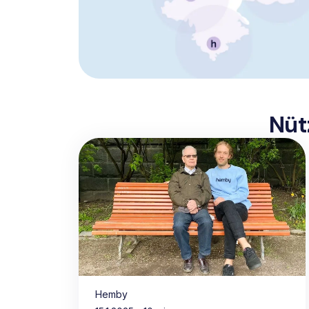
Nüt
Hemby