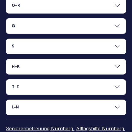
O-R
G
S
H-K
T-Z
L-N
Seniorenbetreuung Nürnberg,
Alltagshilfe Nürnberg
,