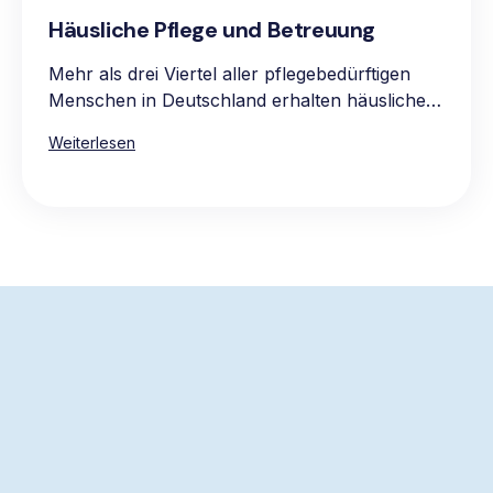
Häusliche Pflege und Betreuung
Mehr als drei Viertel aller pflegebedürftigen
Menschen in Deutschland erhalten häusliche
Pflege, vorwiegend in den eigenen vier
Weiterlesen
Wänden. Die Hauptgründe für die Präferenz
für häusliche Pflege sind das vertraute und
komfortable Umfeld, die Möglichkeit, gewohnte
Routinen beizubehalten, sowie die Nähe zur
Familie und zum bekannten sozialen Umkreis.
Die Pflege zu Hause ist oft auch die
wirtschaftlichere Wahl, da stationäre Pflege in
der Regel teurer ist.
Der schnellste Weg, um
Hilfe anzufordern