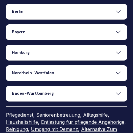
Berlin
Bayern
Hamburg
Nordrhein-Westfalen
Baden-Württemberg
Pflegedienst
,
Seniorenbetreuung
,
Alltagshilfe
,
Haushaltshilfe
,
Entlastung für pflegende Angehörige
,
Reinigung
,
Umgang mit Demenz
,
Alternative Zum