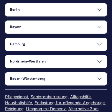
Berlin
Bayern
Hamburg
Nordrhein-Westfalen
Baden-Württemberg
Pflegedienst
,
Seniorenbetreuung
,
Alltagshilfe
,
Haushaltshilfe
,
Entlastung für pflegende Angehörige
,
Reinigung
,
Umgang mit Demenz
,
Alternative Zum